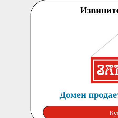
Извинит
Домен продает
Ку